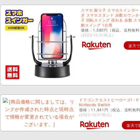
スマホ 振り子 スマホスインガー
ぎ スマホスタンド 歩数カウンタ
子 回転スイング 揺れる 歩数 ス
動スイング 1台用
価格：1,580円（税込、送料無料
(2023/10/31時点)
楽天
ドラゴンクエストヒーローズI・II f
Nintendo Switch
価格：11,841円（税込、送料無料
(2023/10/31時点)
楽天で