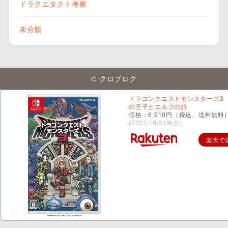
ドラクエタクト考察
未分類
© クロブログ
ドラゴンクエストモンスターズ3
の王子とエルフの旅
価格：6,910円（税込、送料無料)
(2023/10/31時点)
楽天で