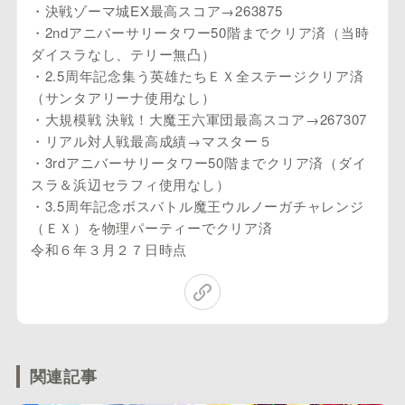
・決戦ゾーマ城EX最高スコア→263875
・2ndアニバーサリータワー50階までクリア済（当時
ダイスラなし、テリー無凸）
・2.5周年記念集う英雄たちＥＸ全ステージクリア済
（サンタアリーナ使用なし）
・大規模戦 決戦！大魔王六軍団最高スコア→267307
・リアル対人戦最高成績→マスター５
・3rdアニバーサリータワー50階までクリア済（ダイ
スラ＆浜辺セラフィ使用なし）
・3.5周年記念ボスバトル魔王ウルノーガチャレンジ
（ＥＸ）を物理パーティーでクリア済
令和６年３月２７日時点
関連記事