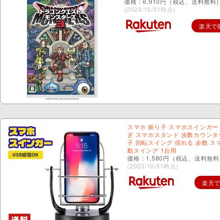
価格：6,910円（税込、送料無料)
(2023/10/31時点)
楽天で
スマホ 振り子 スマホスインガー
ぎ スマホスタンド 歩数カウンタ
子 回転スイング 揺れる 歩数 ス
動スイング 1台用
価格：1,580円（税込、送料無料
(2023/10/31時点)
楽天