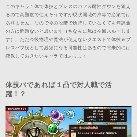
このキャラ１体で体技とブレスのバフ＆耐性ダウンを狙え
るので高難度で使えそうですが現状開花の扉等で必須では
ありません。なので今の段階で所持していなくても無課金
の方は問題ないと思います（ちなみに私は今回スルーしま
す）。ただ今後物理や魔法が使えないクエストで体技＆ブ
レスバフ役として必須になる可能性はあるので将来的には
確保しておきたいキャラではあります。
体技パであれば１凸で対人戦で活
躍！？