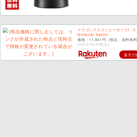
ドラゴンクエストヒーローズI・II f
Nintendo Switch
価格：11,841円（税込、送料無料
(2023/10/31時点)
楽天で