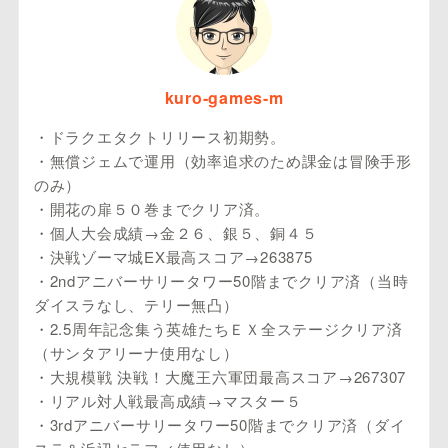
kuro-games-m
・ドラクエタクトリリース初期勢。
・無償ジェムで運用（効率追求のため課金は冒険手形
のみ）
・開花の扉５０巻までクリア済。
・個人大会成績→金２６、銀５、銅４５
・決戦ゾーマ城EX最高スコア→263875
・2ndアニバーサリータワー50階までクリア済（当時
ダイスラなし、テリー無凸）
・2.5周年記念集う英雄たちＥＸ全ステージクリア済
（サンタアリーナ使用なし）
・大規模戦 決戦！大魔王六軍団最高スコア→267307
・リアル対人戦最高成績→マスター５
・3rdアニバーサリータワー50階までクリア済（ダイ