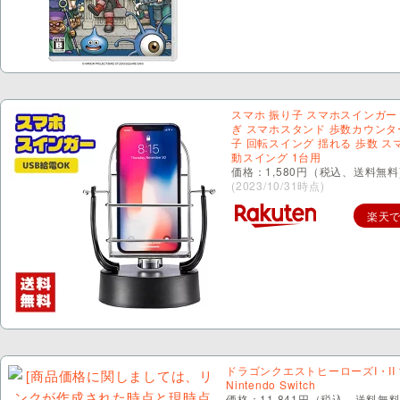
スマホ 振り子 スマホスインガー
ぎ スマホスタンド 歩数カウンタ
子 回転スイング 揺れる 歩数 ス
動スイング 1台用
価格：1,580円（税込、送料無料
(2023/10/31時点)
楽天
ドラゴンクエストヒーローズI・II f
Nintendo Switch
価格：11,841円（税込、送料無料