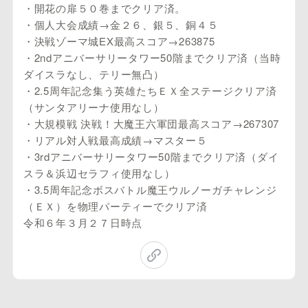
・開花の扉５０巻までクリア済。
・個人大会成績→金２６、銀５、銅４５
・決戦ゾーマ城EX最高スコア→263875
・2ndアニバーサリータワー50階までクリア済（当時
ダイスラなし、テリー無凸）
・2.5周年記念集う英雄たちＥＸ全ステージクリア済
（サンタアリーナ使用なし）
・大規模戦 決戦！大魔王六軍団最高スコア→267307
・リアル対人戦最高成績→マスター５
・3rdアニバーサリータワー50階までクリア済（ダイ
スラ＆浜辺セラフィ使用なし）
・3.5周年記念ボスバトル魔王ウルノーガチャレンジ
（ＥＸ）を物理パーティーでクリア済
令和６年３月２７日時点