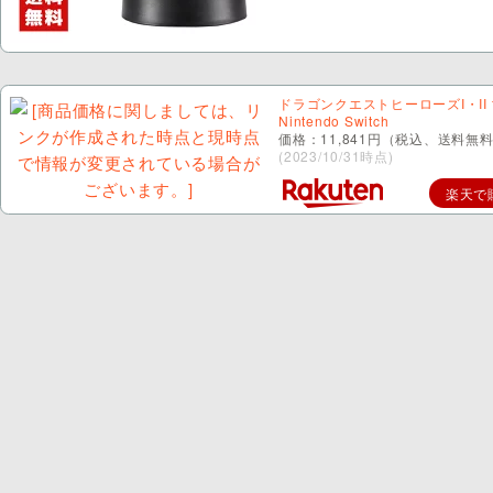
ドラゴンクエストヒーローズI・II f
Nintendo Switch
価格：11,841円（税込、送料無料
(2023/10/31時点)
楽天で