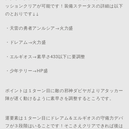
ッションクリアが可能です！装備ステータスの詳細は以下
のとおりです↓↓
・天雷の勇者アンルシア→火力盛
・ドレアム→火力盛
・エルギオス→素早さ433以下に要調整
・少年テリー→HP盛
ポイントは１ターン目に敵の邪神ダビヤガよりアタッカー
陣が遅く動けるように素早さを調整するところです。
運要素は１ターン目にドレアム＆エルギオスの守備力デバ
フが３段階はいることです！そこさえクリアできれば後は