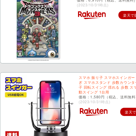
(2023/10/31時点)
楽天で
スマホ 振り子 スマホスインガー
ぎ スマホスタンド 歩数カウンタ
子 回転スイング 揺れる 歩数 ス
動スイング 1台用
価格：1,580円（税込、送料無料
(2023/10/31時点)
楽天