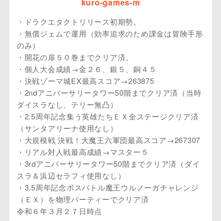
kuro-games-m
・ドラクエタクトリリース初期勢。
・無償ジェムで運用（効率追求のため課金は冒険手形
のみ）
・開花の扉５０巻までクリア済。
・個人大会成績→金２６、銀５、銅４５
・決戦ゾーマ城EX最高スコア→263875
・2ndアニバーサリータワー50階までクリア済（当時
ダイスラなし、テリー無凸）
・2.5周年記念集う英雄たちＥＸ全ステージクリア済
（サンタアリーナ使用なし）
・大規模戦 決戦！大魔王六軍団最高スコア→267307
・リアル対人戦最高成績→マスター５
・3rdアニバーサリータワー50階までクリア済（ダイ
スラ＆浜辺セラフィ使用なし）
・3.5周年記念ボスバトル魔王ウルノーガチャレンジ
（ＥＸ）を物理パーティーでクリア済
令和６年３月２７日時点