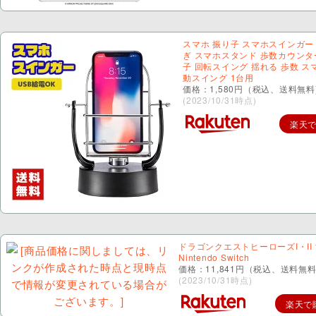
スマホ 振り子 スマホスインガー
ぎ スマホスタンド 歩数カウンタ
子 回転スイング 揺れる 歩数 ス
動スイング 1台用
価格：1,580円（税込、送料無料
(2023/10/31時点)
楽天
ドラゴンクエストヒーローズI・II f
Nintendo Switch
価格：11,841円（税込、送料無料
(2023/10/31時点)
楽天で