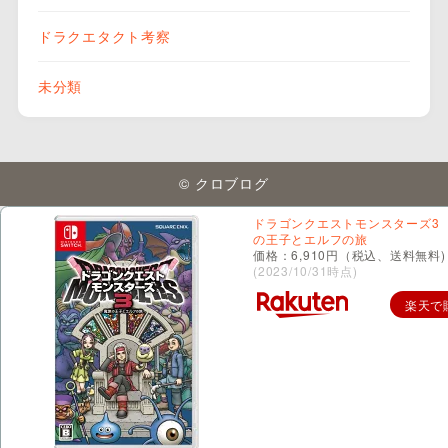
ドラクエタクト考察
未分類
© クロブログ
ドラゴンクエストモンスターズ3
の王子とエルフの旅
価格：6,910円（税込、送料無料)
(2023/10/31時点)
楽天で