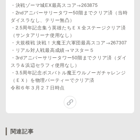
・決戦ゾーマ城EX最高スコア→263875
・2ndアニバーサリータワー50階までクリア済（当時
ダイスラなし、テリー無凸）
・2.5周年記念集う英雄たちＥＸ全ステージクリア済
（サンタアリーナ使用なし）
・大規模戦 決戦！大魔王六軍団最高スコア→267307
・リアル対人戦最高成績→マスター５
・3rdアニバーサリータワー50階までクリア済（ダイ
スラ＆浜辺セラフィ使用なし）
・3.5周年記念ボスバトル魔王ウルノーガチャレンジ
（ＥＸ）を物理パーティーでクリア済
令和６年３月２７日時点
関連記事