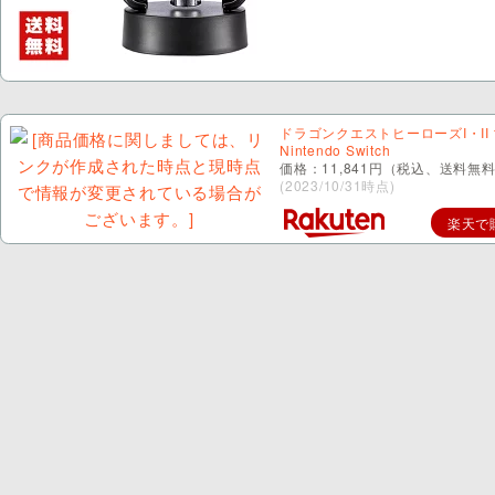
ドラゴンクエストヒーローズI・II f
Nintendo Switch
価格：11,841円（税込、送料無料
(2023/10/31時点)
楽天で