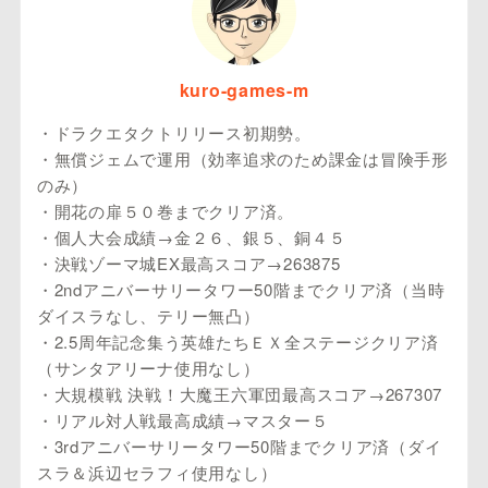
kuro-games-m
・ドラクエタクトリリース初期勢。
・無償ジェムで運用（効率追求のため課金は冒険手形
のみ）
・開花の扉５０巻までクリア済。
・個人大会成績→金２６、銀５、銅４５
・決戦ゾーマ城EX最高スコア→263875
・2ndアニバーサリータワー50階までクリア済（当時
ダイスラなし、テリー無凸）
・2.5周年記念集う英雄たちＥＸ全ステージクリア済
（サンタアリーナ使用なし）
・大規模戦 決戦！大魔王六軍団最高スコア→267307
・リアル対人戦最高成績→マスター５
・3rdアニバーサリータワー50階までクリア済（ダイ
スラ＆浜辺セラフィ使用なし）