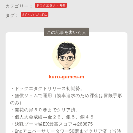
カテゴリー：
ドラクエタクト考察
タグ：
#てんのもんばん
この記事を書いた人
kuro-games-m
・ドラクエタクトリリース初期勢。
・無償ジェムで運用（効率追求のため課金は冒険手形
のみ）
・開花の扉５０巻までクリア済。
・個人大会成績→金２６、銀５、銅４５
・決戦ゾーマ城EX最高スコア→263875
・2ndアニバーサリータワー50階までクリア済（当時