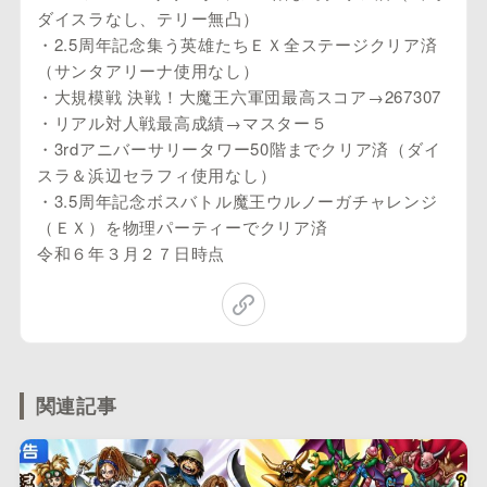
ダイスラなし、テリー無凸）
・2.5周年記念集う英雄たちＥＸ全ステージクリア済
（サンタアリーナ使用なし）
・大規模戦 決戦！大魔王六軍団最高スコア→267307
・リアル対人戦最高成績→マスター５
・3rdアニバーサリータワー50階までクリア済（ダイ
スラ＆浜辺セラフィ使用なし）
・3.5周年記念ボスバトル魔王ウルノーガチャレンジ
（ＥＸ）を物理パーティーでクリア済
令和６年３月２７日時点
関連記事