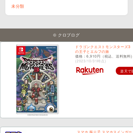
未分類
© クロブログ
ドラゴンクエストモンスターズ3
の王子とエルフの旅
価格：6,910円（税込、送料無料)
(2023/10/31時点)
楽天で
スマホ 振り子 スマホスインガー