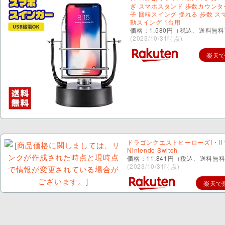
ぎ スマホスタンド 歩数カウンタ
子 回転スイング 揺れる 歩数 ス
動スイング 1台用
価格：1,580円（税込、送料無料
(2023/10/31時点)
楽天
ドラゴンクエストヒーローズI・II f
Nintendo Switch
価格：11,841円（税込、送料無料
(2023/10/31時点)
楽天で